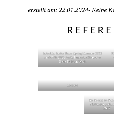
erstellt am: 22.01.2024-
Keine K
REFER
Rebekka Ruétz Show Spring/Summer 2023
R
am 07.09.2022 im Rahmen der Mercedes
Benz Fashion Week
Lascana
für Botani im Ra
Mailänder Fashi
2022