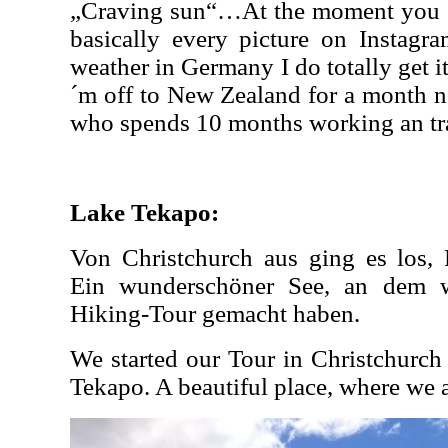
„Craving sun“…At the moment you c
basically every picture on Instagr
weather in Germany I do totally get i
´m off to New Zealand for a month no
who spends 10 months working an tra
Lake Tekapo:
Von Christchurch aus ging es los,
Ein wunderschöner See, an dem wi
Hiking-Tour gemacht haben.
We started our Tour in Christchurc
Tekapo. A beautiful place, where we al