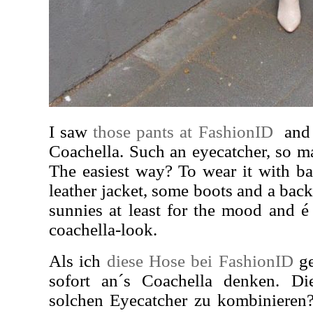
I saw
those pants at FashionID
and 
Coachella. Such an eyecatcher, so m
The easiest way? To wear it with ba
leather jacket, some boots and a bac
sunnies at least for the mood and é 
coachella-look.
Als ich
diese Hose bei FashionID
ge
sofort an´s Coachella denken. Di
solchen Eyecatcher zu kombinieren?