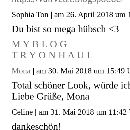
Sophia Ton
|
am 26. April 2018 um 
Du bist so mega hübsch <3
M Y B L O G
T R Y O N H A U L
Mona
|
am 30. Mai 2018 um 15:49 
Total schöner Look, würde ic
Liebe Grüße, Mona
Celine
|
am 31. Mai 2018 um 11:42
dankeschön!