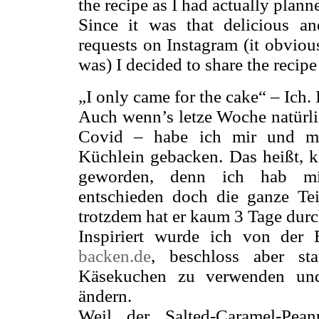
the recipe as I had actually plann
Since it was that delicious 
requests on Instagram (it obvious
was) I decided to share the recip
„I only came for the cake“ – Ich.
Auch wenn’s letze Woche natürli
Covid – habe ich mir und me
Küchlein gebacken. Das heißt, kle
geworden, denn ich hab m
entschieden doch die ganze T
trotzdem hat er kaum 3 Tage dur
Inspiriert wurde ich von der 
backen.de
, beschloss aber st
Käsekuchen zu verwenden und
ändern.
Weil der Salted-Caramel-Pean