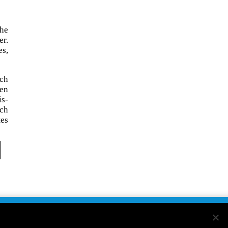
the
er.
es,
ach
len
is-
Ich
tes
h auszutragen.
IMPRESSUM
DATENSCHUTZ