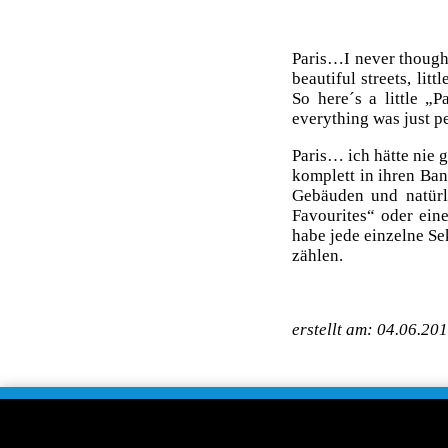
Paris…I never thought 
beautiful streets, lit
So here´s a little „P
everything was just pe
Paris… ich hätte nie g
komplett in ihren Ban
Gebäuden und natürl
Favourites“ oder ein
habe jede einzelne S
zählen.
erstellt am: 04.06.20
This si