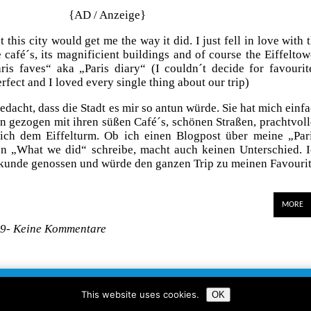
{AD / Anzeige}
this city would get me the way it did. I just fell in love with 
tle café´s, its magnificient buildings and of course the Eiffeltow
aris faves“ aka „Paris diary“ (I couldn´t decide for favourit
rfect and I loved every single thing about our trip)
edacht, dass die Stadt es mir so antun würde. Sie hat mich einf
n gezogen mit ihren süßen Café´s, schönen Straßen, prachtvol
ich dem Eiffelturm. Ob ich einen Blogpost über meine „Par
en „What we did“ schreibe, macht auch keinen Unterschied. 
ekunde genossen und würde den ganzen Trip zu meinen Favouri
MORE
19-
Keine Kommentare
de uses google analytics. don´t wanna be tracked ?
Hier klicken um dic
This website uses cookies.
OK