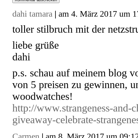
dahi tamara
|
am 4. März 2017 um 1
toller stilbruch mit der netz
liebe grüße
dahi
p.s. schau auf meinem blog vo
von 5 preisen zu gewinnen, u
woodwatches!
http://www.strangeness-and-
giveaway-celebrate-strangene
Carmen
|
am 8. März 2017 um 09:1