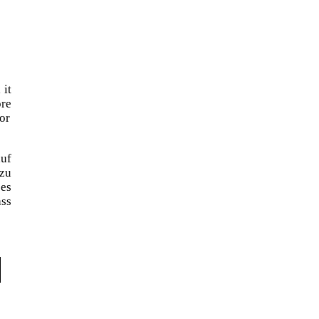
 it
ore
or
auf
 zu
ses
ass