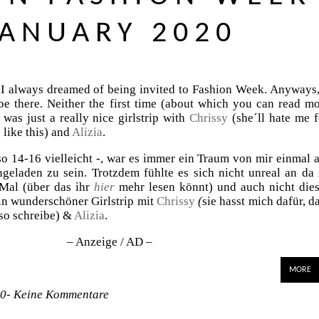
JANUARY 2020
I always dreamed of being invited to Fashion Week. Anyways,
 be there. Neither the first time (about which you can read m
t was just a really nice girlstrip with
Chrissy
(she´ll hate me f
 like this) and
Alizia
.
so 14-16 vielleicht -, war es immer ein Traum von mir einmal 
geladen zu sein. Trotzdem fühlte es sich nicht unreal an da
 Mal (über das ihr
hier
mehr lesen könnt) und auch nicht die
in wunderschöner Girlstrip mit
Chrissy
(
sie hasst mich dafür, d
so schreibe) &
Alizia
.
– Anzeige / AD –
MORE
20-
Keine Kommentare