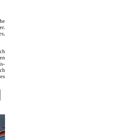
the
er.
es,
ach
len
is-
Ich
tes