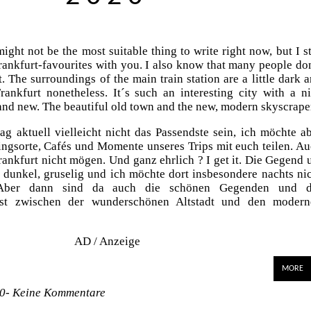
ight not be the most suitable thing to write right now, but I st
ankfurt-favourites with you. I also know that many people do
 it. The surroundings of the main train station are a little dark 
rankfurt nonetheless. It´s such an interesting city with a n
and new. The beautiful old town and the new, modern skyscrape
g aktuell vielleicht nicht das Passendste sein, ich möchte a
ingsorte, Cafés und Momente unseres Trips mit euch teilen. A
Frankfurt nicht mögen. Und ganz ehrlich ? I get it. Die Gegend
 dunkel, gruselig und ich möchte dort insbesondere nachts ni
. Aber dann sind da auch die schönen Gegenden und d
rast zwischen der wunderschönen Altstadt und den modern
AD / Anzeige
MORE
0-
Keine Kommentare