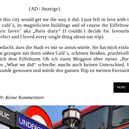
{AD / Anzeige}
this city would get me the way it did. I just fell in love with 
tle café´s, its magnificient buildings and of course the Eiffeltow
aris faves“ aka „Paris diary“ (I couldn´t decide for favourit
rfect and I loved every single thing about our trip)
edacht, dass die Stadt es mir so antun würde. Sie hat mich einf
n gezogen mit ihren süßen Café´s, schönen Straßen, prachtvol
ich dem Eiffelturm. Ob ich einen Blogpost über meine „Par
en „What we did“ schreibe, macht auch keinen Unterschied. 
ekunde genossen und würde den ganzen Trip zu meinen Favouri
MORE
19-
Keine Kommentare