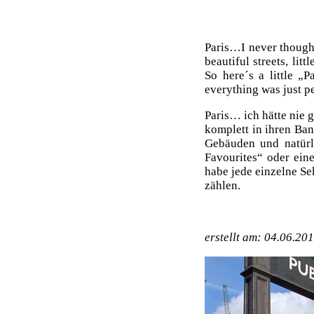
Paris…I never thought 
beautiful streets, lit
So here´s a little „P
everything was just pe
Paris… ich hätte nie g
komplett in ihren Ban
Gebäuden und natürl
Favourites“ oder ein
habe jede einzelne S
zählen.
erstellt am: 04.06.20