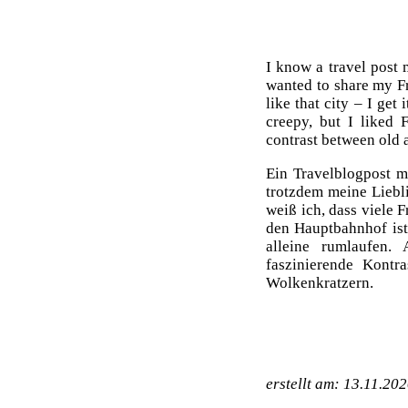
I know a travel post m
wanted to share my Fr
like that city – I get
creepy, but I liked F
contrast between old 
Ein Travelblogpost ma
trotzdem meine Liebl
weiß ich, dass viele 
den Hauptbahnhof ist
alleine rumlaufen
faszinierende Kont
Wolkenkratzern.
erstellt am: 13.11.202